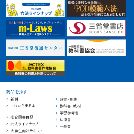
商品を探す
新刊
辞書・事典
これから出る本
教科書・教材
学習参考書
総合図書目録
法律書
六法ラインナップ
一般書
大学生向けテキスト