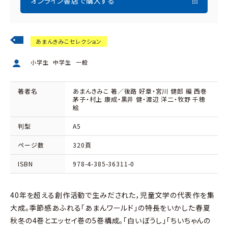
オンライン書店で購入する
あまんきみこセレクション
小学生
中学生
一般
著者名
あまんきみこ 著／後路 好章・宮川 健郎 編 西巻
茅子・村上 康成・黒井 健・渡辺 洋二・牧野 千穂
絵
判型
A5
ページ数
320頁
ISBN
978-4-385-36311-0
40年を超える創作活動で生みだされた，児童文学の代表作を集
大成。季節感あふれる「あまんワールド」の特長をいかした春夏
秋冬の4巻とエッセイ巻の5巻構成。「白いぼうし」「ちいちゃんの