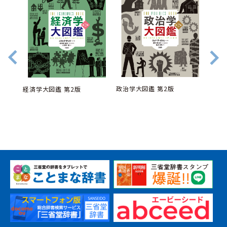
政治学大図鑑 第2版
経済学大図鑑 第2版
ラウン
新しい
補版
十版