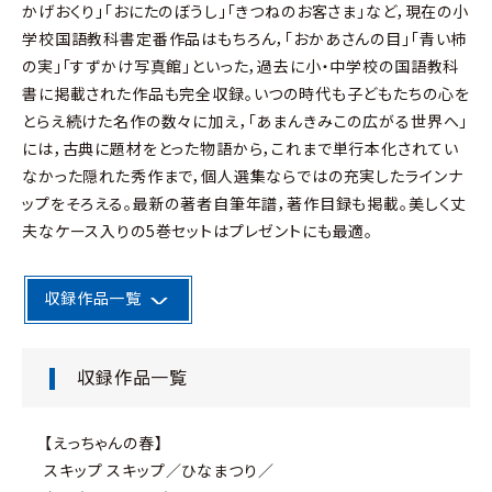
かげおくり」「おにたのぼうし」「きつねのお客さま」など，現在の小
学校国語教科書定番作品はもちろん，「おかあさんの目」「青い柿
の実」「すずかけ写真館」といった，過去に小・中学校の国語教科
書に掲載された作品も完全収録。いつの時代も子どもたちの心を
とらえ続けた名作の数々に加え，「あまんきみこの広がる世界へ」
には，古典に題材をとった物語から，これまで単行本化されてい
なかった隠れた秀作まで，個人選集ならではの充実したラインナ
ップをそろえる。最新の著者自筆年譜，著作目録も掲載。美しく丈
夫なケース入りの5巻セットはプレゼントにも最適。
収録作品一覧
収録作品一覧
【えっちゃんの春】
スキップ スキップ／ひなまつり／