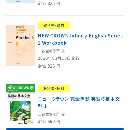
定価
825
円
教科書・教材
NEW CROWN Infinity English Series
1 Workbook
三省堂編修所 編
2025年03月10日発行
定価
825
円
教科書・教材
ニュークラウン 完全準拠 英語の基本文
型 1
三省堂編修所 編
定価
660
円