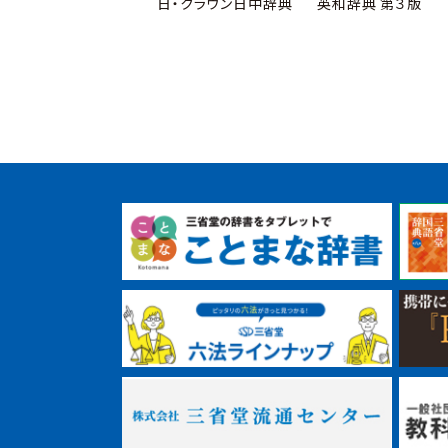
日・クラウン日中辞典
英和辞典 第３版
フト 新明解国語辞典
第八版 アプリ版