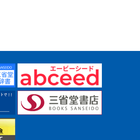
辞典 第五版
３版