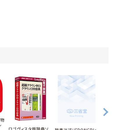
 物
辞書アプリ『DO
ン
エースクラウン
ロゴヴィスタ版辞典ソ