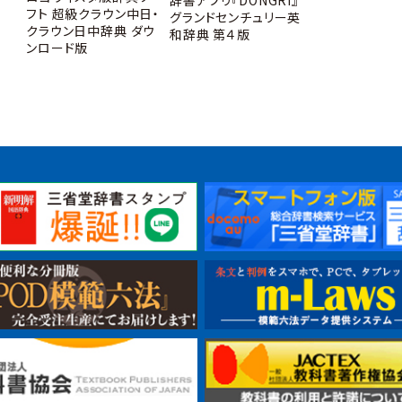
辞書アプリ『DONGRI』
典 第３版
フト 超級クラウン中日・
グランドセンチュリー英
クラウン日中辞典 ダウ
和辞典 第４版
ンロード版