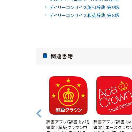
デイリーコンサイス英和辞典 第９版
デイリーコンサイス和英辞典 第８版
関連書籍
辞書アプリ『辞書 by 物
辞書アプリ『辞書 by
書堂』 超級クラウン中
書堂』 エースクラウ
ロゴヴィスタ版辞典ソ