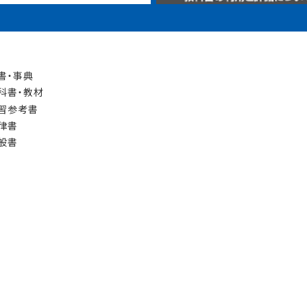
書・事典
科書・教材
習参考書
律書
般書