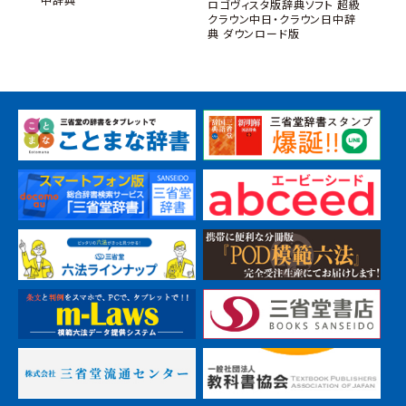
ロゴヴィスタ版辞典ソフト 超級
辞書ア
クラウン中日・クラウン日中辞
センチ
典 ダウンロード版