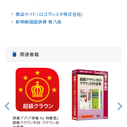
商品サイト（ロゴヴィスタ株式会社）
新明解国語辞典 第八版
関連書籍
書堂』
辞書アプリ『辞書 by 物書堂』
第３版
超級クラウン中日・クラウン日
中辞典