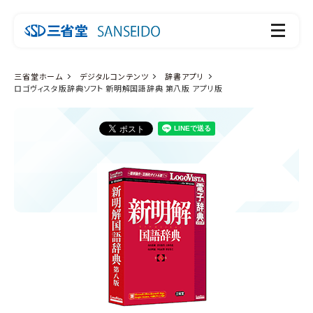
三省堂ホーム
デジタルコンテンツ
辞書アプリ
ロゴヴィスタ版辞典ソフト 新明解国語辞典 第八版 アプリ版