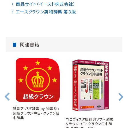
商品サイト（イースト株式会社）
エースクラウン英和辞典 第３版
関連書籍
書堂』
辞書アプリ『辞書 by 物書堂』
第３版
超級クラウン中日・クラウン日
中辞典
ロゴヴィスタ版辞典ソフト 超級
辞書ア
クラウン中日・クラウン日中辞
センチ