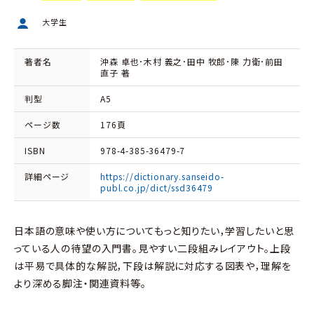
大学生
著者名
沖森 卓也･木村 義之･田中 牧郎･陳 力衛･前田
直子 著
判型
A5
ページ数
176頁
ISBN
978-4-385-36479-7
詳細ページ
https://dictionary.sanseido-
publ.co.jp/dict/ssd36479
日本語の意味や使い方についてもっと知りたい，学習したいと思
っている人の待望の入門書。見やすい二段組みレイアウト。上段
は平易で具体的な解説，下段は解説に対応する図表や，理解を
より深める脚注・関連資料等。