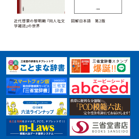
 生き
ン
近代啓蒙の黎明期 『同人社文
高校
図解日本語 第2版
学雑誌』の世界
品 開