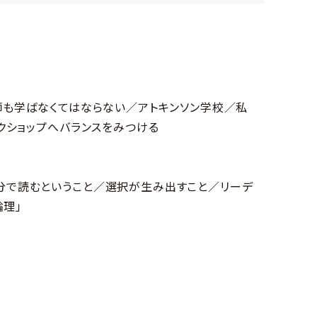
師も学ばなくてはならない／アトキンソン学校／私
クショップへバランスをみつける
分で読むということ／選択が生み出すこと／リーデ
論理」