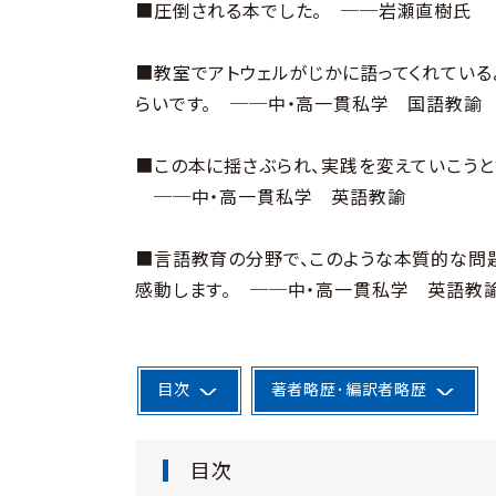
■圧倒される本でした。 ──岩瀬直樹氏
■教室でアトウェルがじかに語ってくれている
らいです。 ──中・高一貫私学 国語教諭
■この本に揺さぶられ、実践を変えていこうと
──中・高一貫私学 英語教諭
■言語教育の分野で、このような本質的な問
感動します。 ──中・高一貫私学 英語教
目次
著者略歴･編訳者略歴
目次