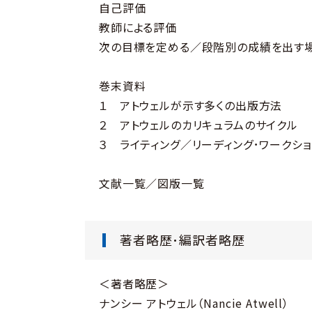
自己評価
教師による評価
次の目標を定める／段階別の成績を出す
巻末資料
１ アトウェルが示す多くの出版方法
２ アトウェルのカリキュラムのサイクル
３ ライティング／リーディング･ワークシ
文献一覧／図版一覧
著者略歴･編訳者略歴
＜著者略歴＞
ナンシー アトウェル（Nancie Atwell）