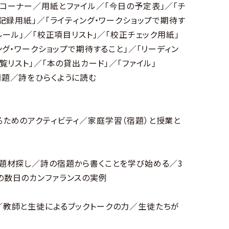
コーナー／用紙とファイル／「今日の予定表」／「チ
記録用紙」／「ライティング・ワークショップで期待す
ルール」／「校正項目リスト」／「校正チェック用紙」
ング・ワークショップで期待すること」／「リーディン
覧リスト」／「本の貸出カード」／「ファイル」
問題／詩をひらくように読む
るためのアクティビティ／家庭学習（宿題）と授業と
く題材探し／詩の宿題から書くことを学び始める／3
の数日のカンファランスの実例
／教師と生徒によるブックトークの力／生徒たちが