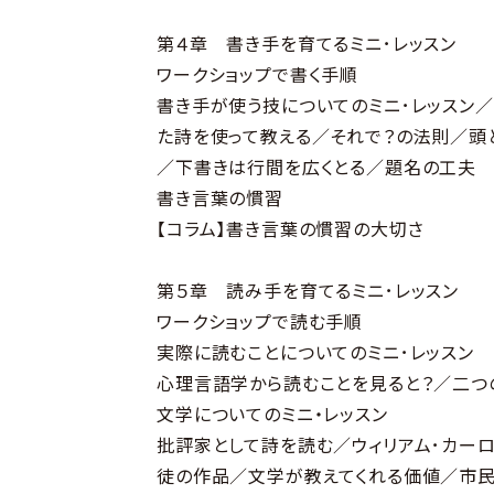
第４章 書き手を育てるミニ･レッスン
ワークショップで書く手順
書き手が使う技についてのミニ･レッスン
た詩を使って教える／それで？の法則／頭
／下書きは行間を広くとる／題名の工夫
書き言葉の慣習
【コラム】書き言葉の慣習の大切さ
第５章 読み手を育てるミニ･レッスン
ワークショップで読む手順
実際に読むことについてのミニ･レッスン
心理言語学から読むことを見ると？／二つ
文学についてのミニ・レッスン
批評家として詩を読む／ウィリアム･カーロ
徒の作品／文学が教えてくれる価値／市民