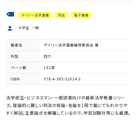
デイリー法学選書
刑法
電子書籍
大学生
一般
著者名
デイリー法学選書編修委員会 著
判型
四六
ページ数
192頁
ISBN
978-4-385-32024-3
法学部生・ビジネスマン・一般読者向けの最新法学教養シリー
ズ。理論的に難しい刑法の総論・各論を1冊で誰にでもわかりや
すく解説。主要論点を網羅しているので，学部試験対策にも最適。