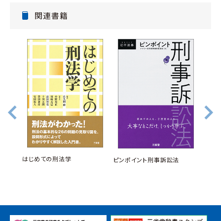
関連書籍
受刑
はじめての刑法学
ピンポイント刑事訴訟法
第2版
で