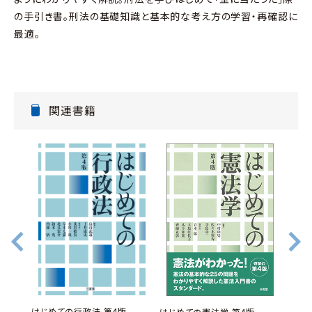
の手引き書。刑法の基礎知識と基本的な考え方の学習・再確認に
最適。
関連書籍
はじめての行政法 第4版
マジッ
はじめての憲法学 第4版