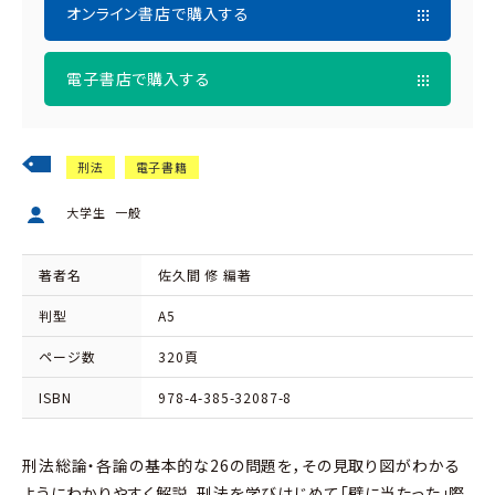
オンライン書店で購入する
電子書店で購入する
刑法
電子書籍
大学生
一般
著者名
佐久間 修 編著
判型
A5
ページ数
320頁
ISBN
978-4-385-32087-8
刑法総論・各論の基本的な26の問題を，その見取り図がわかる
ようにわかりやすく解説。刑法を学びはじめて「壁に当たった」際