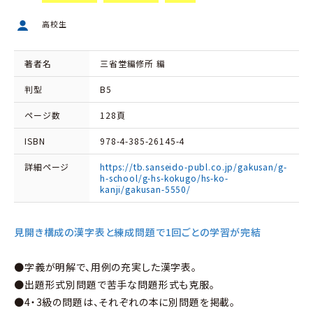
高校生
著者名
三省堂編修所 編
判型
B5
ページ数
128頁
ISBN
978-4-385-26145-4
詳細ページ
https://tb.sanseido-publ.co.jp/gakusan/g-
h-school/g-hs-kokugo/hs-ko-
kanji/gakusan-5550/
見開き構成の漢字表と練成問題で1回ごとの学習が完結
●字義が明解で、用例の充実した漢字表。
●出題形式別問題で苦手な問題形式も克服。
●4・3級の問題は、それぞれの本に別問題を掲載。