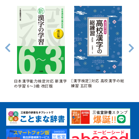
頻度順
クブッ
［漢字検定］対応 高校漢字の総
日本漢字能力検定対応 新漢字
訂版
練習 五訂版
の学習 6～3級 改訂版