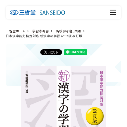
三省堂ホーム
学習参考書
高校参考書_国語
日本漢字能力検定対応 新漢字の学習 4～2級 改訂版