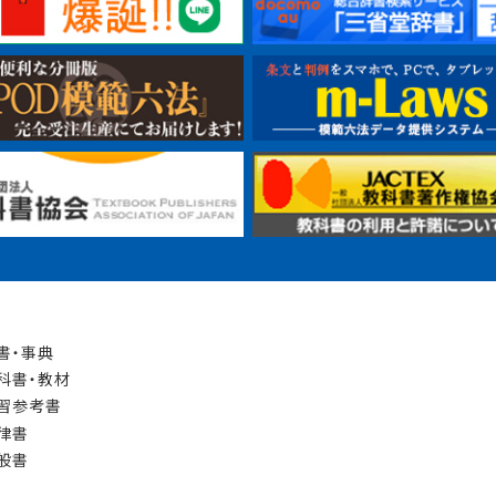
書・事典
科書・教材
習参考書
律書
般書