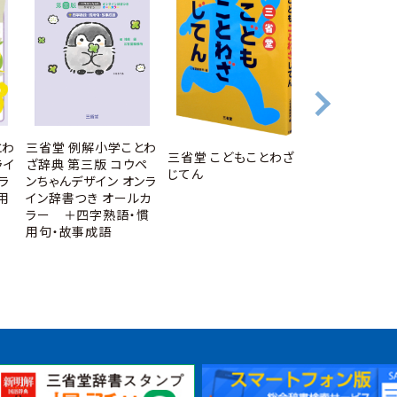
三省堂 例解小学ことわ
とわ
新しい国語表記
三省堂 こどもことわざ
ざ辞典 第三版 コウペ
ライ
ブック 第十版
じてん
ンちゃんデザイン オンラ
ラ
イン辞書つき オールカ
用
ラー ＋四字熟語・慣
用句・故事成語