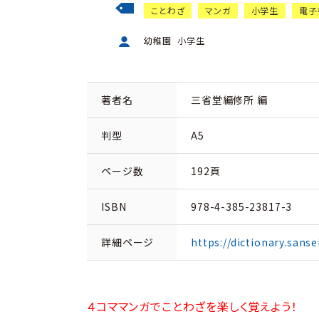
ことわざ
マンガ
小学生
電子
幼稚園
小学生
著者名
三省堂編修所 編
判型
A5
ページ数
192頁
ISBN
978-4-385-23817-3
詳細ページ
https://dictionary.sanse
４コママンガでことわざを楽しく覚えよう！