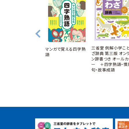
三省堂 例解小学こ
マンガで覚える四字熟
NEW CROWN
ざ辞典 第三版 オン
語
Infinity English
ン辞書つき オールカ
Series 2 文法問題集
ー ＋四字熟語・慣
句・故事成語