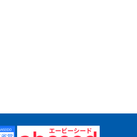
NEW CROWN
Infinity English
1日1講 実用的文章
NEW CR
ハンド
Series 2 Teacher's
Infinity 
Manual
Series 2