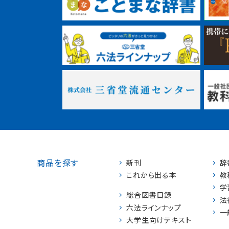
商品を探す
新刊
辞
これから出る本
教
学
総合図書目録
法
六法ラインナップ
一
大学生向けテキスト