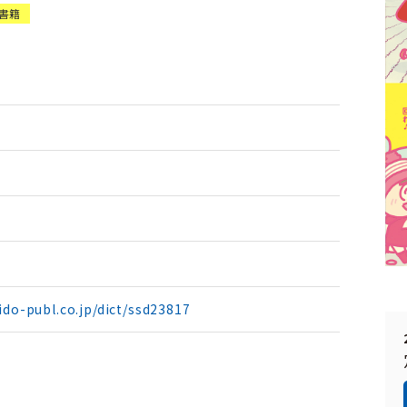
書籍
ido-publ.co.jp/dict/ssd23817