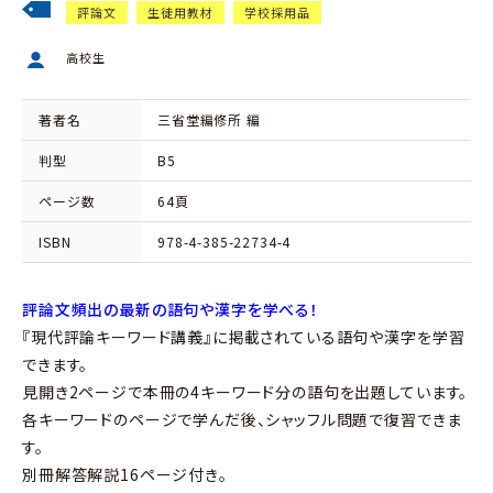
評論文
生徒用教材
学校採用品
高校生
著者名
三省堂編修所 編
判型
B5
ページ数
64頁
ISBN
978-4-385-22734-4
評論文頻出の最新の語句や漢字を学べる！
『現代評論キーワード講義』に掲載されている語句や漢字を学習
できます。
見開き2ページで本冊の4キーワード分の語句を出題しています。
各キーワードのページで学んだ後、シャッフル問題で復習できま
す。
別冊解答解説16ページ付き。