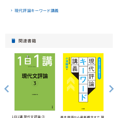
現代評論キーワード講義
関連書籍
1日1講 現代文評論 ③
1日1
で 古
基本用語から最新概念まで 現