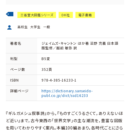
三省堂大図鑑シリーズ
DK社
電子書籍
高校生
大学生
一般
著者名
ジェイムズ・キャントン ほか著 沼野 充義 日本語
版監修／越前 敏弥 訳
判型
B5変
ページ数
352頁
ISBN
978-4-385-16233-1
詳細ページ
https://dictionary.sanseido-
publ.co.jp/dict/ssd16233
『ギルガメシュ叙事詩』から，『ものすごくうるさくて，ありえないほ
ど近い』まで，古今東西の「世界文学」の主な潮流を，豊富な図版
を用いてわかりやすく案内。本編100編あまり，各時代ごとにさら