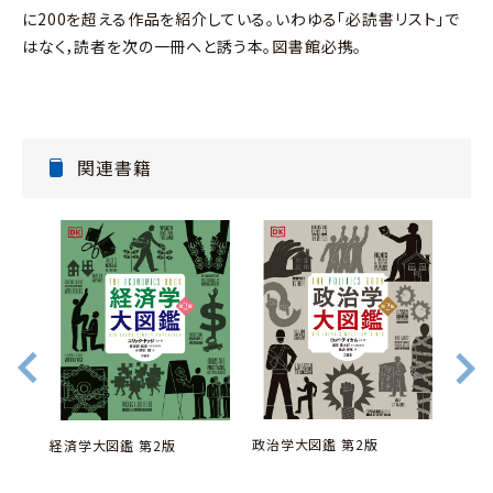
に200を超える作品を紹介している。いわゆる「必読書リスト」で
はなく，読者を次の一冊へと誘う本。図書館必携。
関連書籍
政治学大図鑑 第2版
経済学大図鑑 第2版
典
あま