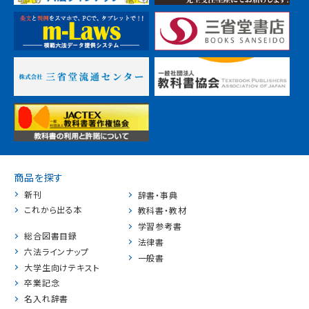
商品を探す
新刊
辞書・事典
これから出る本
教科書・教材
学習参考書
総合図書目録
法律書
六法ラインナップ
一般書
大学生向けテキスト
卒業記念
名入れ辞書