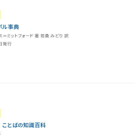
ボル事典
ス＝ミットフォード 著 若桑 みどり 訳
0日発行
 ことばの知識百科
編