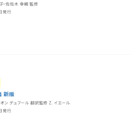
き子・佐佐木 幸綱 監修
0日発行
 新版
レオン デュフール 翻訳監修 Z. イエール
5日発行