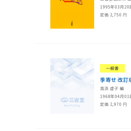
1995年03月2
定価
2,750
円
一般書
季寄せ 改訂
高浜 虚子 編
1968年04月0
定価
2,970
円