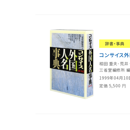
辞書・事典
コンサイス外
相田 重夫･荒井
三省堂編修所 
1999年04月1
定価
5,500
円