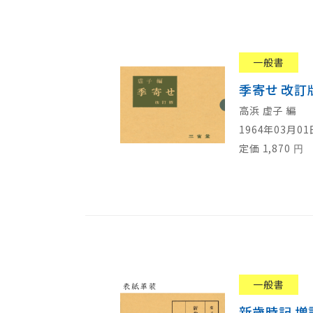
一般書
季寄せ 改訂
高浜 虚子 編
1964年03月0
定価
1,870
円
一般書
新歳時記 増