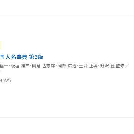
国人名事典 第3版
 信一･板垣 雄三･岡倉 古志郎･岡部 広治･土井 正興･野沢 豊 監修／
編
0日発行