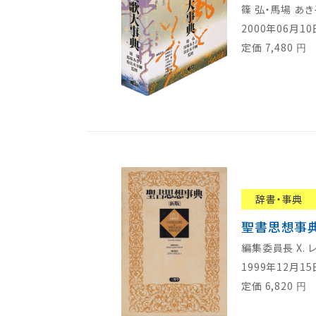
篠 弘・馬場 あ
2000年06月1
定価
7,480
円
辞書・事典
聖書思想事典
編集委員長 X. 
1999年12月1
定価
6,820
円