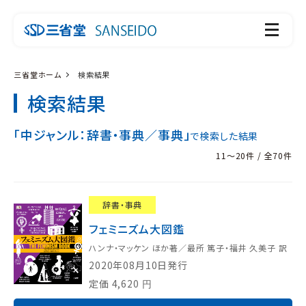
三省堂ホーム
検索結果
検索結果
「中ジャンル：辞書・事典／事典」
で検索した結果
11～20件 / 全70件
辞書・事典
フェミニズム大図鑑
ハンナ・マッケン ほか著／最所 篤子・福井 久美子 訳
2020年08月10日発行
定価
4,620
円