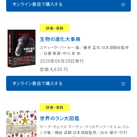
オンライン書店で購入する
辞書・事典
生物の進化大事典
スティーヴ・パーカー 編／養老 孟司 日本語版総監修
／日暮 雅通・中川 泉 訳
2020年06月20日発行
定価
4,620
円
オンライン書店で購入する
辞書・事典
世界のラン大図鑑
マーク・チェイス マーテン・クリステンフース トム・ミレ
ンダ著／横田 昌嗣 日本語版監修／白木 耀子・竹村