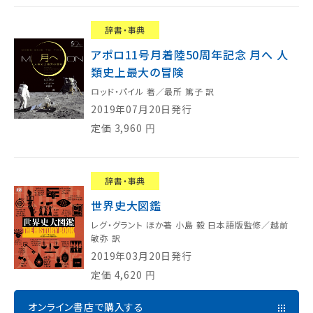
辞書・事典
アポロ11号月着陸50周年記念 月へ 人
類史上最大の冒険
ロッド・パイル 著／最所 篤子 訳
2019年07月20日発行
定価
3,960
円
辞書・事典
世界史大図鑑
レグ・グラント ほか著 小島 毅 日本語版監修／越前
敏弥 訳
2019年03月20日発行
定価
4,620
円
オンライン書店で購入する