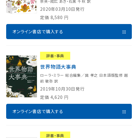
奈央・成広 あき・石黒 千秋 訳
2020年03月10日発行
定価
8,580
円
オンライン書店で購入する
辞書・事典
世界物語大事典
ローラ・ミラー 総合編集／巽 孝之 日本語版監修 越
前 敏弥 訳
2019年10月30日発行
定価
4,620
円
オンライン書店で購入する
辞書・事典