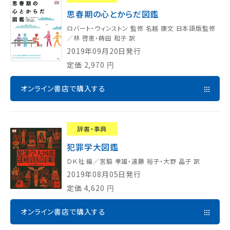
思春期の心とからだ図鑑
ロバート・ウィンストン 監修 名越 康文 日本語版監修
／林 啓恵・蒔田 和子 訳
2019年09月20日発行
定価
2,970
円
オンライン書店で購入する
辞書・事典
犯罪学大図鑑
ＤＫ社 編／宮脇 孝雄・遠藤 裕子・大野 晶子 訳
2019年08月05日発行
定価
4,620
円
オンライン書店で購入する