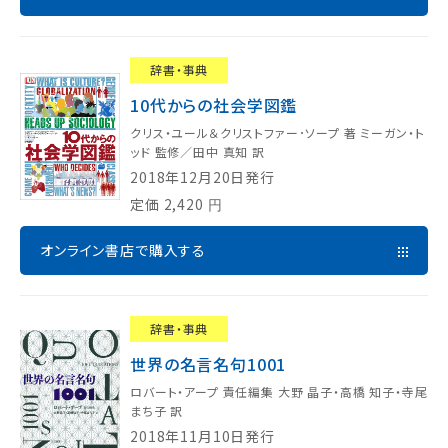
辞書・事典
10代からの社会学図鑑
クリス・ユール＆クリストファー･ソープ 著 ミーガン・ト
ッド 監修／田中 真知 訳
2018年12月20日発行
定価
2,420
円
オンライン書店で購入する
辞書・事典
世界の名言名句1001
ロバート・アープ 責任編集 大野 晶子・高橋 知子・寺尾
まち子 訳
2018年11月10日発行