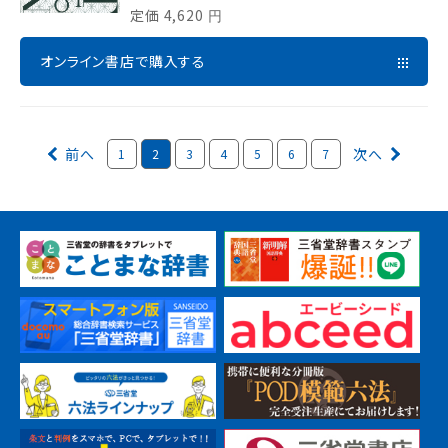
定価
4,620
円
オンライン書店で購入する
前へ
次へ
1
2
3
4
5
6
7