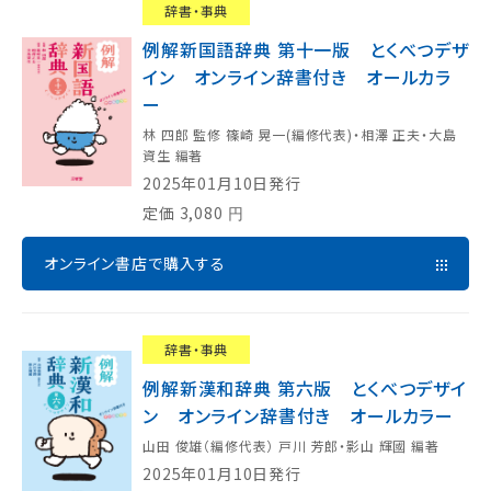
辞書・事典
例解新国語辞典 第十一版 とくべつデザ
イン オンライン辞書付き オールカラ
ー
林 四郎 監修 篠崎 晃一(編修代表)・相澤 正夫・大島
資生 編著
2025年01月10日発行
定価
3,080
円
オンライン書店で購入する
辞書・事典
例解新漢和辞典 第六版 とくべつデザイ
ン オンライン辞書付き オールカラー
山田 俊雄（編修代表） 戸川 芳郎・影山 輝國 編著
2025年01月10日発行