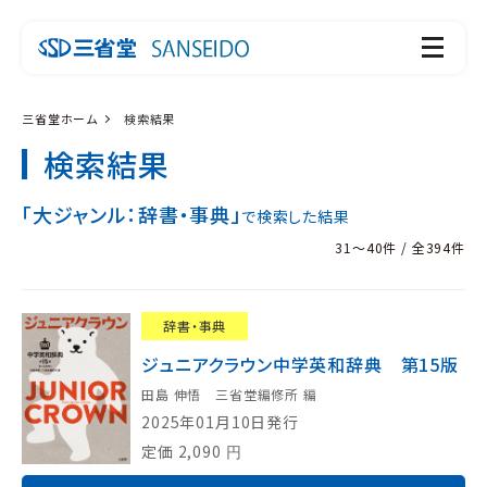
三省堂ホーム
検索結果
検索結果
「大ジャンル：辞書・事典」
で検索した結果
31～40件 / 全394件
辞書・事典
ジュニアクラウン中学英和辞典 第15版
田島 伸悟 三省堂編修所 編
2025年01月10日発行
定価
2,090
円