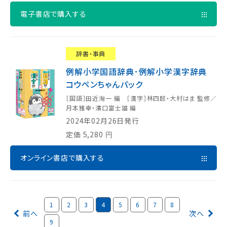
電子書店で購入する
辞書・事典
例解小学国語辞典･例解小学漢字辞典
コウペンちゃんパック
［国語］田近洵一 編 ［漢字］林四郎・大村はま 監修／
月本雅幸・濱口富士雄 編
2024年02月26日発行
定価
5,280
円
オンライン書店で購入する
1
2
3
4
5
6
7
8
前へ
次へ
9