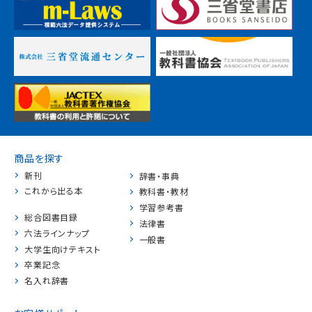
商品を探す
新刊
辞書・事典
これから出る本
教科書・教材
学習参考書
総合図書目録
法律書
六法ラインナップ
一般書
大学生向けテキスト
卒業記念
名入れ辞書