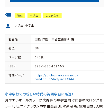
和英
中学生
ことまな＋
小学生
中学生
著者名
田島 伸悟 三省堂編修所 編
判型
B6
ページ数
640頁
ISBN
978-4-385-10844-5
詳細ページ
https://dictionary.sanseido-
publ.co.jp/dict/ssd10844
小中学校での新しい時代の英語学習に最適！
見やすいオールカラーが大好評の中学生向け辞書の大ロングセ
ラー「ジュニアクラウン中学和英辞典」の新装版。総項目数23,00