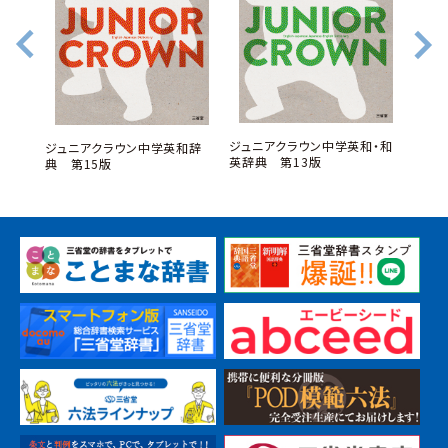
ジュニアクラウン中学英和・和
ジュニアクラウン中学英和辞
 教科
ニュー
英辞典 第13版
典 第15版
語集 