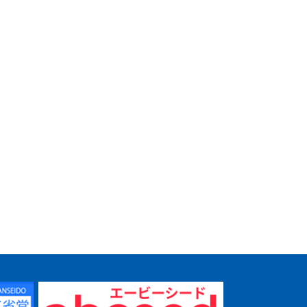
 学習課
新 文学国語 学習課題
精選 古典探究 漢文編
精選 古典
ノート
学習課題ノート
学習課題