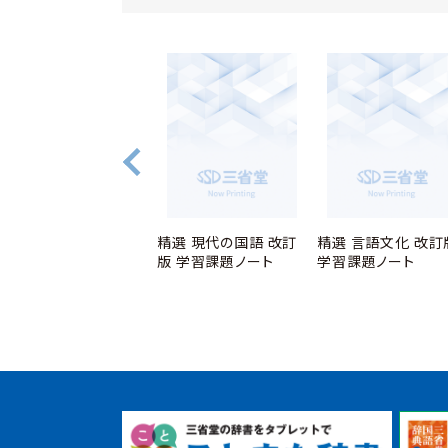
精選 文学国語 学習課
精選 現代の国語 改訂
精選 言語文化 改訂
題ノート
版 学習課題ノート
学習課題ノート