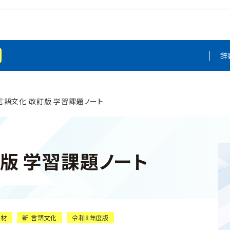
辞
言語文化 改訂版 学習課題ノート
訂版 学習課題ノート
教材
新 言語文化
令和8年度版