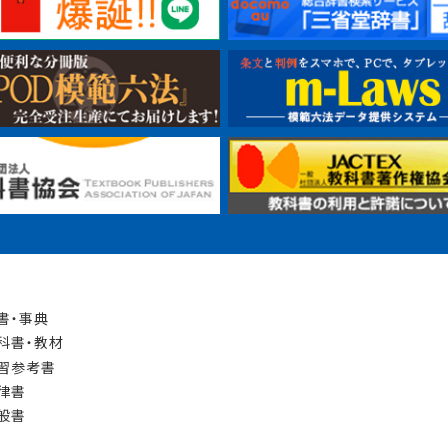
書・事典
科書・教材
習参考書
律書
般書