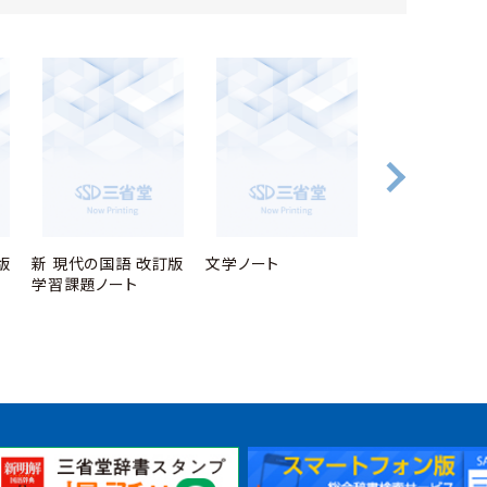
版
新 現代の国語 改訂版
文学ノート
精選 論理国語
学習課題ノート
題ノート