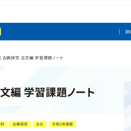
辞
 古典探究 古文編 学習課題ノート
古文編 学習課題ノート
教材
古典探究
古文
令和5年度版