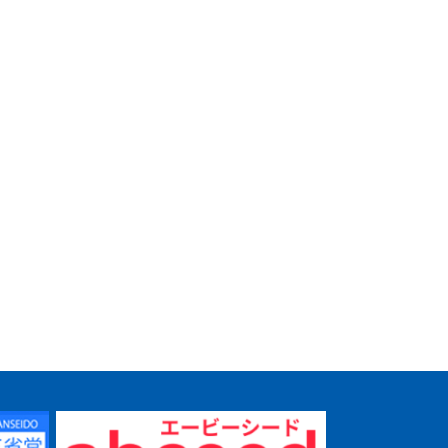
 学習課
精選 古典探究 漢文編
新 論理国語 学習課題
精選 文学
学習課題ノート
ノート
題ノート