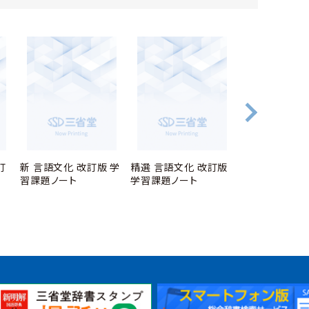
訂
新 言語文化 改訂版 学
精選 言語文化 改訂版
精選 論理国語
習課題ノート
学習課題ノート
題ノート