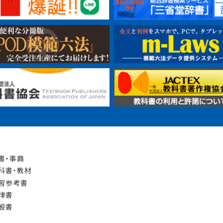
書・事典
科書・教材
習参考書
律書
般書