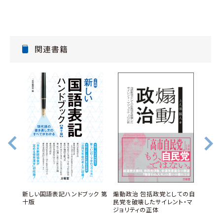
関連書籍
・スト
あま
新しい国語表記ハンドブック 第
煽動政治 包括政党としての自
イン
ブック
十版
民党を破壊したサイレント・マ
ジョリティの正体