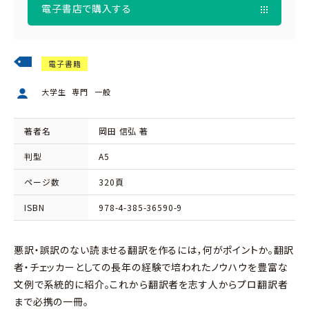
電子書店で購入する
電子書籍
大学生
専門
一般
著者名
岡田 信弘 著
判型
A5
ページ数
320頁
ISBN
978-4-385-36590-9
悪訳・誤訳のない読ませる翻訳を作るには，何がポイントか。翻訳
者・チェッカーとしての長年の経験で培われたノウハウを豊富な
文例で系統的に紹介。これから翻訳者を志す人からプロ翻訳者
まで必携の一冊。