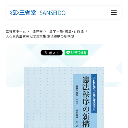
三省堂ホーム
法律書
法学一般・憲法・行政法
大石眞先生古稀記念論文集 憲法秩序の新構想