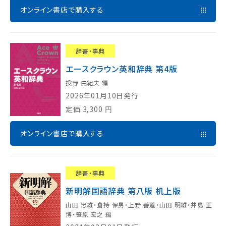
オンライン書店で購入する
辞書・事典
エースクラウン英和辞典 第4版
投野 由紀夫 編
2026年01月10日発行
定価
3,300
円
オンライン書店で購入する
辞書・事典
新明解国語辞典 第八版 机上版
山田 忠雄・倉持 保男・上野 善道・山田 明雄・井島 正
博・笹原 宏之 編