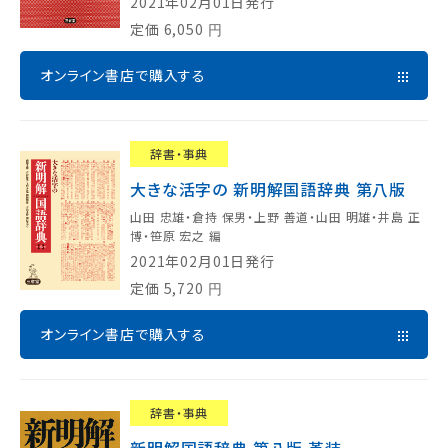
2021年02月01日発行
定価
6,050
円
オンライン書店で購入する
辞書・事典
大きな活字の 新明解国語辞典 第八版
山田 忠雄・倉持 保男・上野 善道・山田 明雄・井島 正
博・笹原 宏之 編
2021年02月01日発行
定価
5,720
円
オンライン書店で購入する
辞書・事典