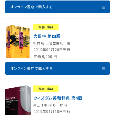
オンライン書店で購入する
辞書・事典
大辞林 第四版
松村 明・三省堂編修所 編
2019年09月20日発行
定価
9,900
円
オンライン書店で購入する
辞書・事典
ウィズダム英和辞典 第4版
井上 永幸・赤野 一郎 編
2019年01月10日発行