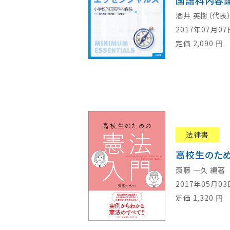
国語科内容
酒井 英樹（代表
2017年07月0
定価
2,090
円
法律書
高校生のため
斎藤 一久 編著
2017年05月0
定価
1,320
円