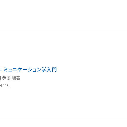
コミュニケーション学入門
科 恭徳 編著
0日発行