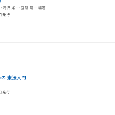
論
）・滝沢 雄一・亘理 陽一 編著
7日発行
の 憲法入門
3日発行