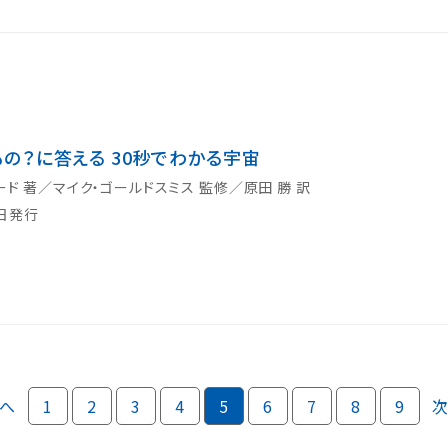
の？に答える 30秒でわかる宇宙
ード 著／マイク・ゴールドスミス 監修／原田 勝 訳
0日発行
へ
1
2
3
4
5
6
7
8
9