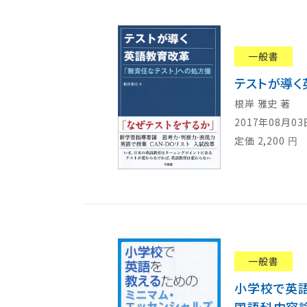
一般書
テストが導く
根岸 雅史 著
2017年08月0
定価
2,200
円
一般書
小学校で英語