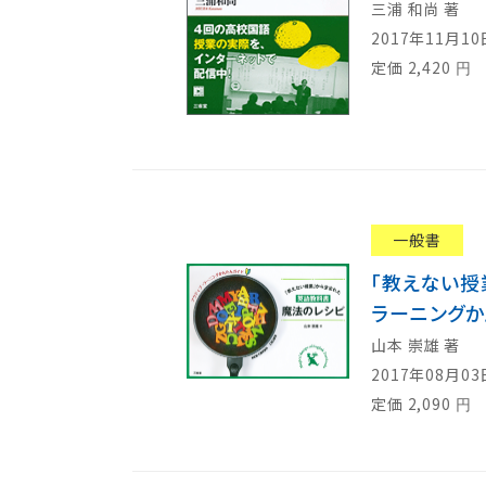
三浦 和尚 著
2017年11月1
定価
2,420
円
一般書
「教えない授
ラーニングか
山本 崇雄 著
2017年08月0
定価
2,090
円