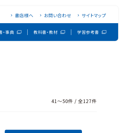
書店様へ
お問い合わせ
サイトマップ
書・事典
教科書・教材
学習参考書
41～50件 / 全127件