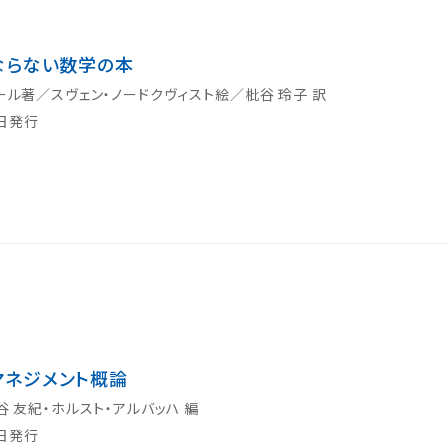
ならない数学の本
ール著／スヴェン・ノードクヴィスト絵／枇谷 玲子 訳
0日発行
マネジメント概論
谷 友紀・ホルスト・アルバッハ 編
0日発行