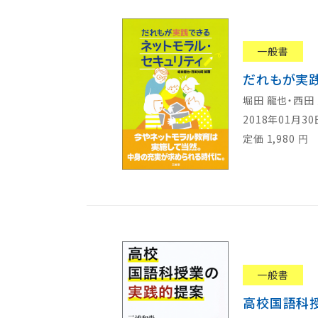
一般書
だれもが実践
堀田 龍也・西田
2018年01月3
定価
1,980
円
一般書
高校国語科