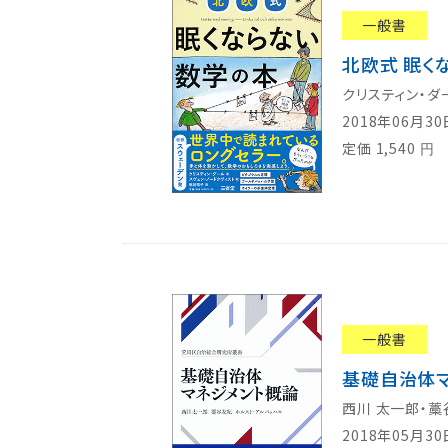
一般書
北欧式 眠く
クリスティン・ダ
2018年06月3
定価
1,540
円
一般書
基礎自治体
西川 太一郎・藁
2018年05月3