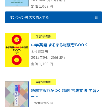
定価
1,067
円
オンライン書店で購入する
学習参考書
中学英語 まるまる総復習BOOK
木村 達哉 著
2015年04月25日発行
定価
1,100
円
学習参考書
読解する力がつく 精選 古典文法 学習ノ
ート
三省堂編修所 編