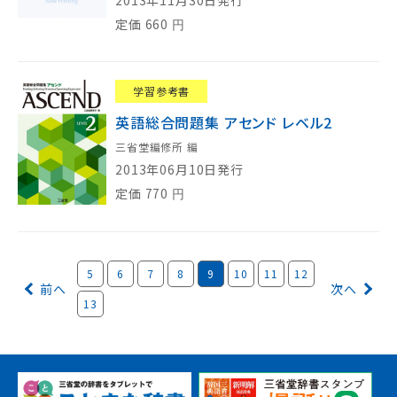
定価
660
円
学習参考書
英語総合問題集 アセンド レベル2
三省堂編修所 編
2013年06月10日発行
定価
770
円
5
6
7
8
9
10
11
12
前へ
次へ
13