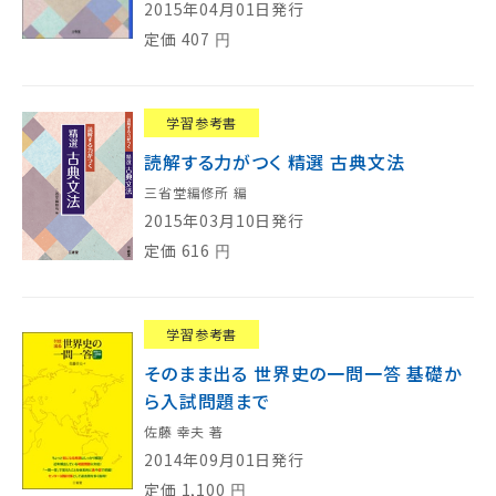
2015年04月01日発行
定価
407
円
学習参考書
読解する力がつく 精選 古典文法
三省堂編修所 編
2015年03月10日発行
定価
616
円
学習参考書
そのまま出る 世界史の一問一答 基礎か
ら入試問題まで
佐藤 幸夫 著
2014年09月01日発行
定価
1,100
円