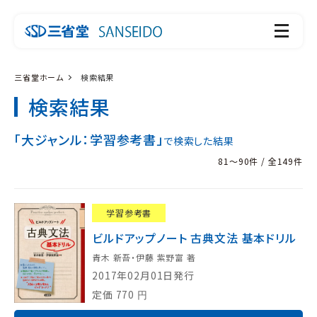
三省堂ホーム
検索結果
検索結果
「大ジャンル：学習参考書」
で検索した結果
81～90件 / 全149件
学習参考書
ビルドアップノート 古典文法 基本ドリル
青木 新吾・伊藤 紫野富 著
2017年02月01日発行
定価
770
円