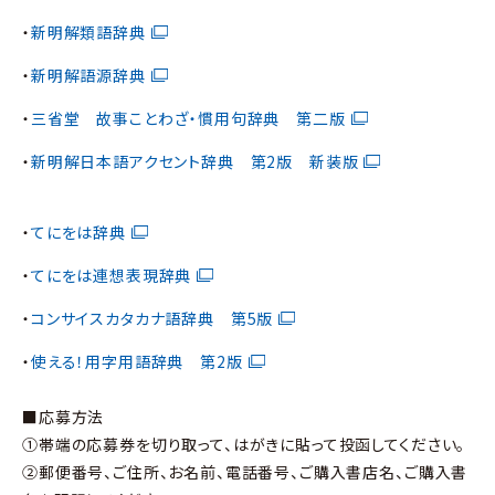
・
新明解類語辞典
・
新明解語源辞典
・
三省堂 故事ことわざ・慣用句辞典 第二版
・
新明解日本語アクセント辞典 第2版 新装版
・
てにをは辞典
・
てにをは連想表現辞典
・
コンサイスカタカナ語辞典 第5版
・
使える！用字用語辞典 第2版
■応募方法
①帯端の応募券を切り取って、はがきに貼って投函してください。
②郵便番号、ご住所、お名前、電話番号、ご購入書店名、ご購入書