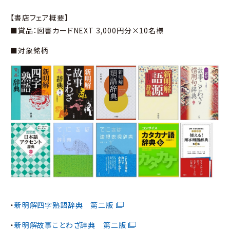
【書店フェア概要】
■賞品：図書カードNEXT 3,000円分×10名様
■対象銘柄
・
新明解四字熟語辞典 第二版
・
新明解故事ことわざ辞典 第二版