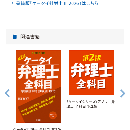
書籍版『ケータイ社労士Ⅱ 2026』はこちら
関連書籍
『ケータイシリーズ』アプリ 弁
『ケー
理士 全科目 第2版
理業務
マジッ
ケータイ弁理士 全科目 第2版