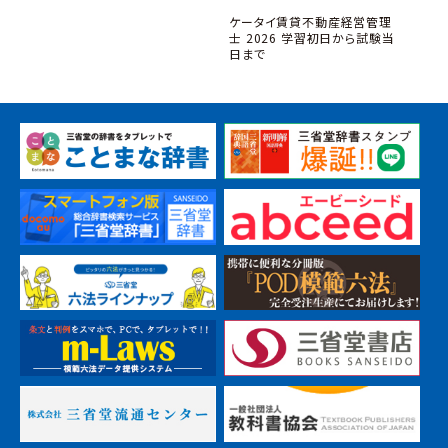
ケータイ賃貸不動産経営管理
一夜づ
士 2026 学習初日から試験当
日まで