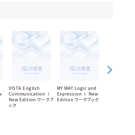
d
VISTA English
MY WAY Logic and
CROWN Engli
w
Communication Ⅰ
Expression Ⅰ New
Communicat
New Edition ワークブ
Edition ワークブック
New Editio
ック
ック アドバンス