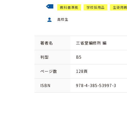
教科書準拠
学校採用品
生徒用
高校生
著者名
三省堂編修所 編
判型
B5
ページ数
128頁
ISBN
978-4-385-53997-3