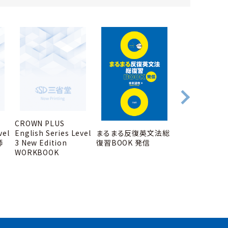
CROWN PLUS
まるまる反復英文法総
vel
English Series Level
大学入学共通テ
復習BOOK 発信
師
3 New Edition
ーディング 10m
WORKBOOK