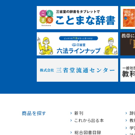
商品を探す
新刊
辞
これから出る本
教
学
総合図書目録
法