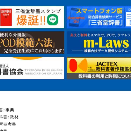
書・事典
科書・教材
習参考書
律書