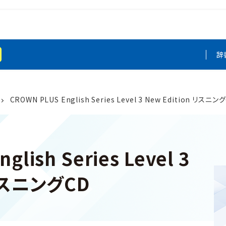
辞
CROWN PLUS English Series Level 3 New Edition リスニン
glish Series Level 3
 リスニングCD