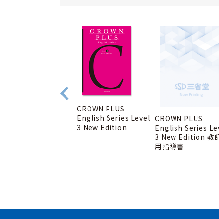
CROWN PLUS
English Series Level
WORKBOOK FOR
CROWN PLUS
3 New Edition
CORPUS CROWN
English Series Le
ENGLISH GRAMMAR
3 New Edition 教
47 LESSONS Second
用指導書
Edition