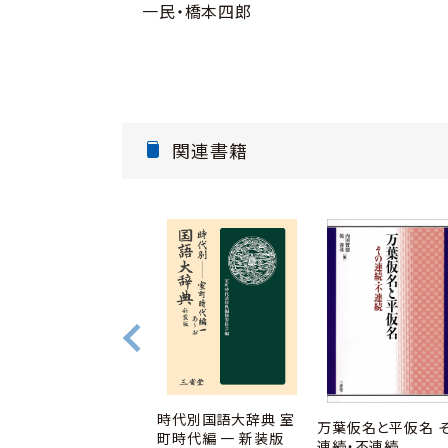
一民・橋本四郎
関連書籍
時代別国語大辞典 室
和語と漢語の類語探し
万葉仮名と平仮名 
町時代編 一 新装版
辞典
連続・不連続