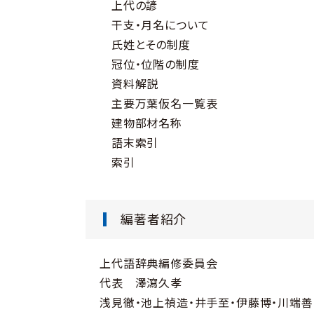
上代の諺
干支・月名について
氏姓とその制度
冠位・位階の制度
資料解説
主要万葉仮名一覧表
建物部材名称
語末索引
索引
編著者紹介
上代語辞典編修委員会
代表 澤瀉久孝
浅見徹・池上禎造・井手至・伊藤博・川端善