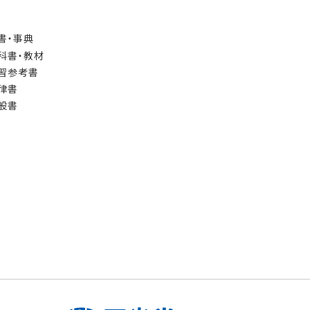
書・事典
科書・教材
習参考書
律書
般書