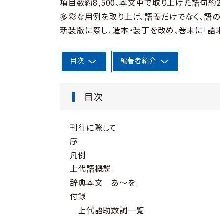
項目数約8,500、本文中で取り上げた語句約20
多彩な用例を取り上げ、語義だけでなく、語の
新装版に際し、造本・装丁を改め、巻末に「語
目次
編著者紹介
目次
刊行に際して
序
凡例
上代語概説
辞典本文 あ～を
付録
上代語助数詞一覧