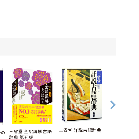
三省堂 詳説古語辞典
時代別国語大辞
三省堂 全訳読解古語
その
町時代編 五 
辞典 第五版