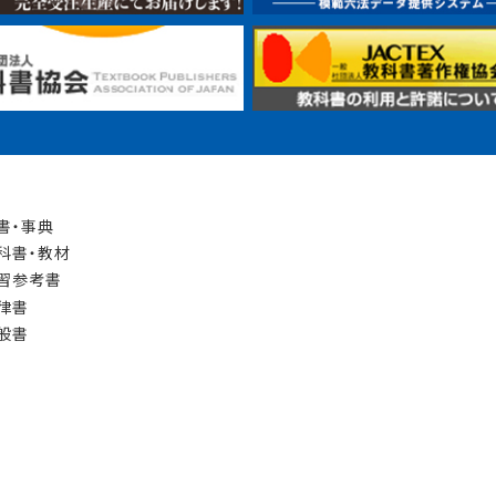
書・事典
科書・教材
習参考書
律書
般書