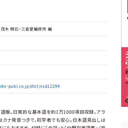
・茂木 明石・三省堂編修所 編
ido-publ.co.jp/dict/ssd12294
語版。日常的な基本語を約1万1000項目収録。アラ
はカナ発音つきで，初学者でも安心。日本語見出しは
にもおすすめ。付録に「会話」と「分野別単語集」（音