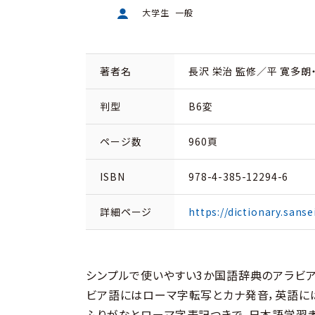
大学生
一般
著者名
長沢 栄治 監修／平 寛多朗
判型
B6変
ページ数
960頁
ISBN
978-4-385-12294-6
詳細ページ
https://dictionary.sanse
シンプルで使いやすい3か国語辞典のアラビア
ビア語にはローマ字転写とカナ発音，英語に
ふりがなとローマ字表記つきで，日本語学習者