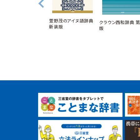
萱野茂のアイヌ語辞典
クラウン西和辞典 第
デイリー日本語・台湾
新装版
版
華語・英語3か国語会
話辞典