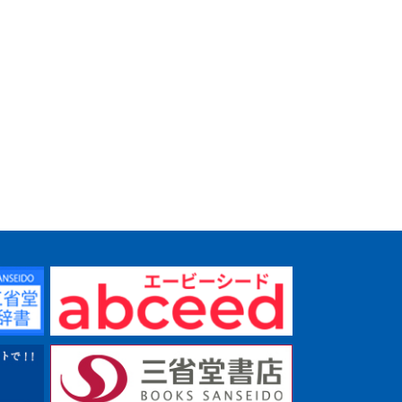
辞典
ベーシッククラウン伊
和・和伊辞典
デイリー日
デイリー日本語・トルコ
ジュアル
語・英語辞典