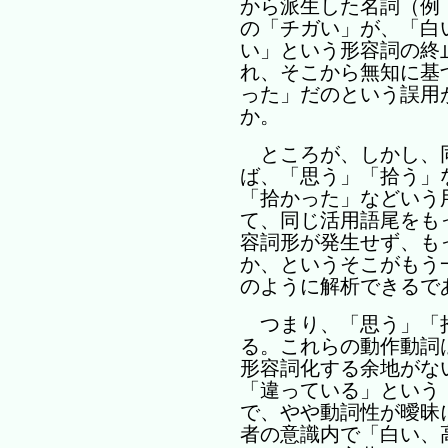
から派生した名詞（例
の「チガい」が、「白
い」という形容詞の終
れ、そこから無知に基
った」だのという誤用
か。
ところが、しかし、
ば、「思う」「拾う」
「拾かった」などいう
て、同じ活用語尾をも
容詞形が発生せず、も
か、というそこがもう
のように解析できるで
つまり、「思う」「
る。これらの動作動詞
形容詞化する余地がな
「違っている」という
で、やや動詞性が曖昧
者の意識内で「白い、