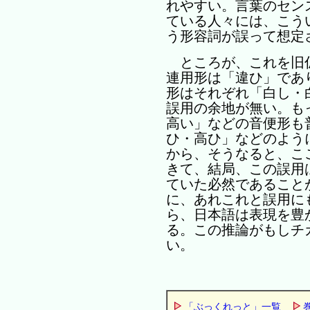
れやすい。言葉のセン
ている人々には、こう
う形容詞が誤って想定
ところが、これを旧
連用形は「違ひ」であ
形はそれぞれ「白し・
誤用の余地が無い。も
高い」などの音便形も
ひ・高ひ」などのよう
から、そうなると、こ
きて、結局、この誤用
ていた必然であること
に、あれこれと誤用に
ら、日本語は表現を豊
る。この推論がもしチ
い。
「ぶっくれっと」一覧